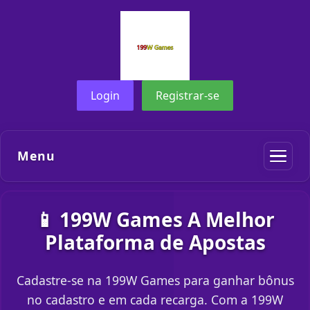
Login
Registrar-se
Menu
📱 199W Games A Melhor
Plataforma de Apostas
Cadastre-se na 199W Games para ganhar bônus
no cadastro e em cada recarga. Com a 199W