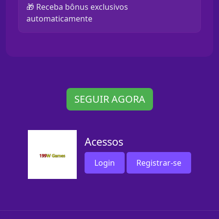
🎁 Receba bônus exclusivos
automaticamente
SEGUIR AGORA
Acessos
Login
Registrar-se