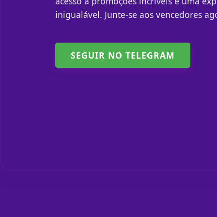
acesso a promoções incríveis e uma exp
inigualável. Junte-se aos vencedores ag
SEGUIR NO TELEGRAM