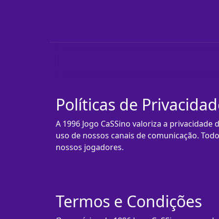
Políticas de Privacida
A 1996 Jogo CaSSino valoriza a privacidade
uso de nossos canais de comunicação. Todos
nossos jogadores.
Termos e Condições