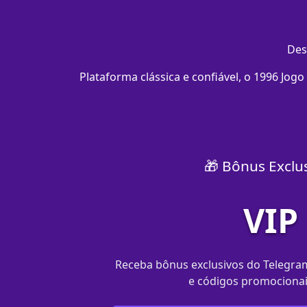
Des
Plataforma clássica e confiável, o 1996 Jog
🎁 Bônus Exclu
VIP
Receba bônus exclusivos do Telegra
e códigos promocionai