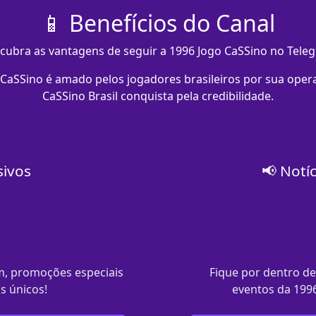
📱 Benefícios do Canal
cubra as vantagens de seguir a 1996 Jogo CaSSino no Tele
o CaSSino é amado pelos jogadores brasileiros por sua oper
CaSSino Brasil conquista pela credibilidade.
sivos
📢 Notí
m, promoções especiais
Fique por dentro d
s únicos!
eventos da 199