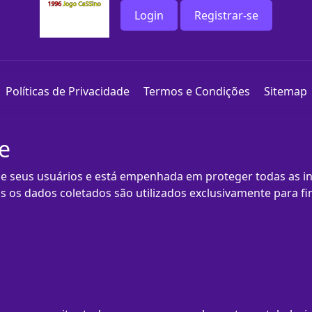
Login
Registrar-se
Políticas de Privacidade
Termos e Condições
Sitemap
de
 de seus usuários e está empenhada em proteger todas as 
 os dados coletados são utilizados exclusivamente para fi