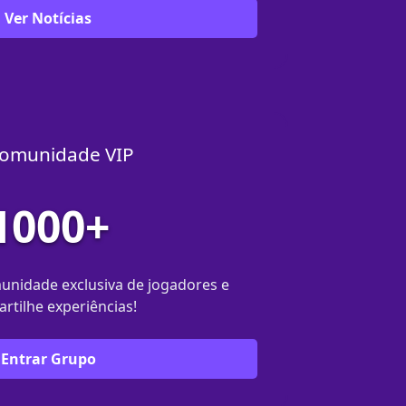
Ver Notícias
Comunidade VIP
1000+
unidade exclusiva de jogadores e
rtilhe experiências!
Entrar Grupo