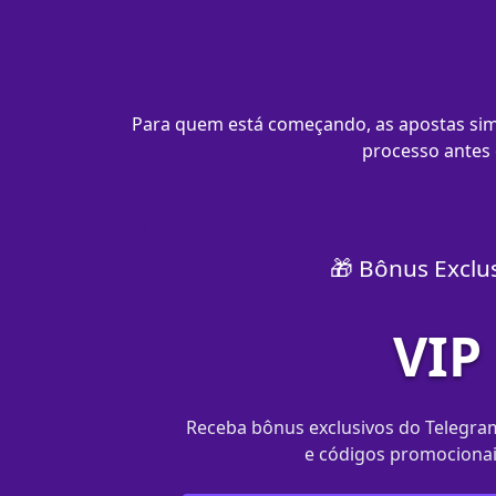
Para quem está começando, as apostas simpl
processo antes 
🎁 Bônus Exclu
VIP
Receba bônus exclusivos do Telegra
e códigos promocionai