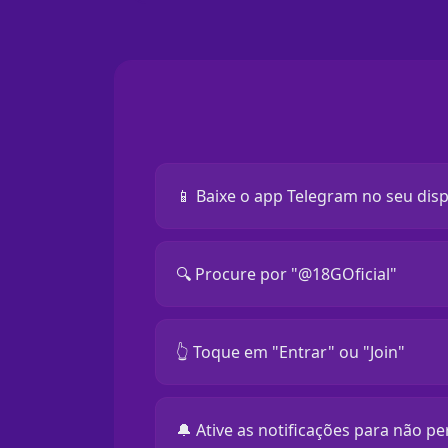
📱 Baixe o app Telegram no seu disp
🔍 Procure por "@18GOficial"
👆 Toque em "Entrar" ou "Join"
🔔 Ative as notificações para não p