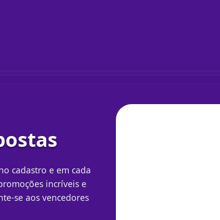
postas
no cadastro e em cada
promoções incríveis e
unte-se aos vencedores