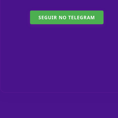
SEGUIR NO TELEGRAM