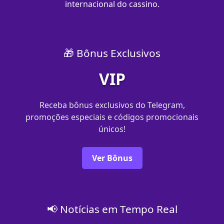
internacional do cassino.
🎁 Bônus Exclusivos
VIP
Receba bônus exclusivos do Telegram,
promoções especiais e códigos promocionais
únicos!
Ver Bônus
📢 Notícias em Tempo Real