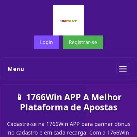
Login
Registrar-se
Menu
📱 1766Win APP A Melhor
Plataforma de Apostas
Cadastre-se na 1766Win APP para ganhar bônus
no cadastro e em cada recarga. Com a 1766Win