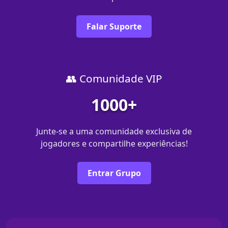
Falar Suporte
👥 Comunidade VIP
1000+
Junte-se a uma comunidade exclusiva de
jogadores e compartilhe experiências!
Entrar Grupo