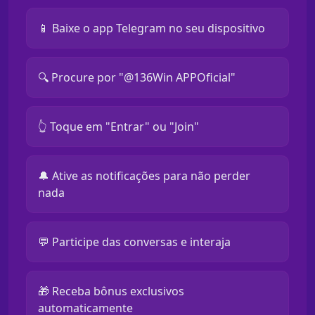
📱 Baixe o app Telegram no seu dispositivo
🔍 Procure por "@136Win APPOficial"
👆 Toque em "Entrar" ou "Join"
🔔 Ative as notificações para não perder
nada
💬 Participe das conversas e interaja
🎁 Receba bônus exclusivos
automaticamente