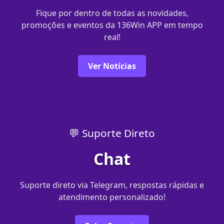
Fique por dentro de todas as novidades,
promoções e eventos da 136Win APP em tempo
real!
Ver Notícias
💬 Suporte Direto
Chat
Suporte direto via Telegram, respostas rápidas e
atendimento personalizado!