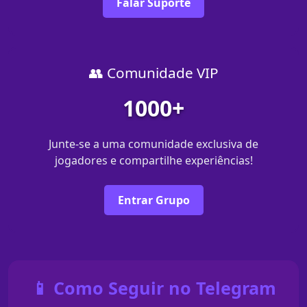
Falar Suporte
👥 Comunidade VIP
1000+
Junte-se a uma comunidade exclusiva de
jogadores e compartilhe experiências!
Entrar Grupo
📱 Como Seguir no Telegram