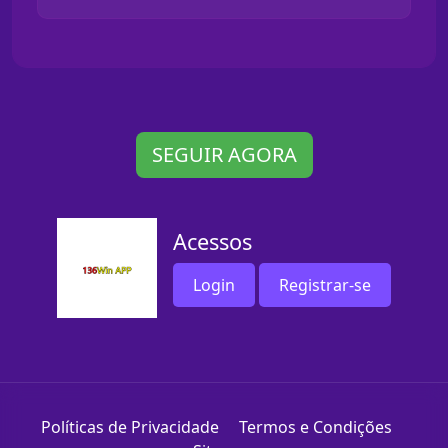
SEGUIR AGORA
Acessos
Login
Registrar-se
Políticas de Privacidade
Termos e Condições