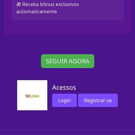
🎁 Receba bônus exclusivos
automaticamente
SEGUIR AGORA
Acessos
Login
Registrar-se