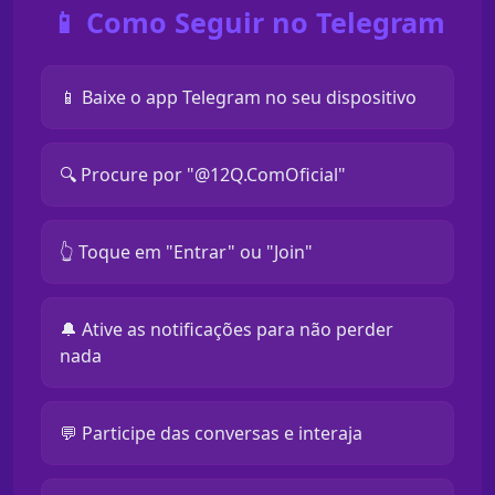
📱 Como Seguir no Telegram
📱 Baixe o app Telegram no seu dispositivo
🔍 Procure por "@12Q.ComOficial"
👆 Toque em "Entrar" ou "Join"
🔔 Ative as notificações para não perder
nada
💬 Participe das conversas e interaja