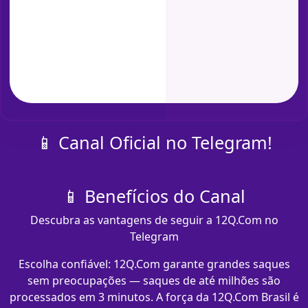
📱 Canal Oficial no Telegram!
📱 Benefícios do Canal
Descubra as vantagens de seguir a 12Q.Com no
Telegram
Escolha confiável: 12Q.Com garante grandes saques
sem preocupações — saques de até milhões são
processados em 3 minutos. A força da 12Q.Com Brasil é