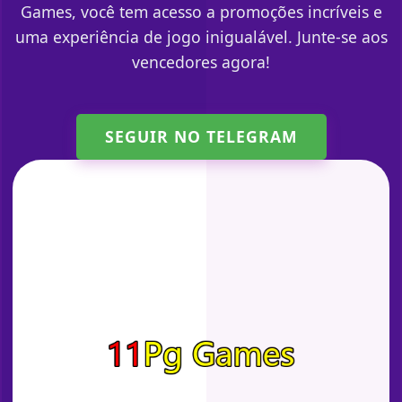
Games, você tem acesso a promoções incríveis e
uma experiência de jogo inigualável. Junte-se aos
vencedores agora!
SEGUIR NO TELEGRAM