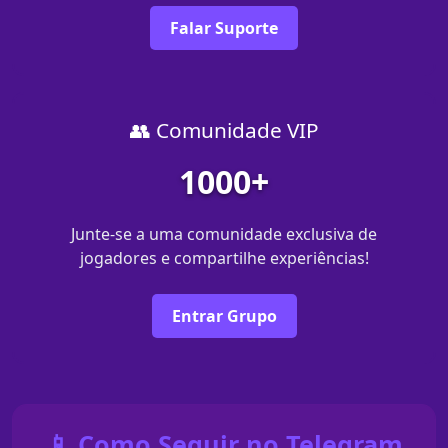
Falar Suporte
👥 Comunidade VIP
1000+
Junte-se a uma comunidade exclusiva de
jogadores e compartilhe experiências!
Entrar Grupo
📱 Como Seguir no Telegram