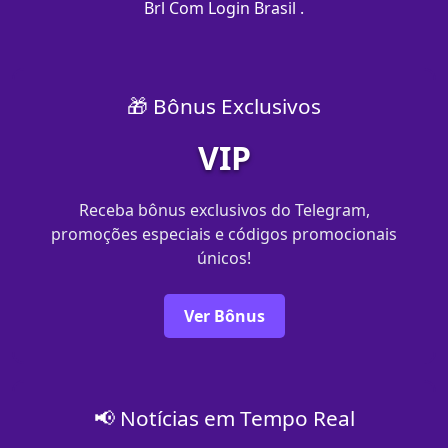
Brl Com Login Brasil .
🎁 Bônus Exclusivos
VIP
Receba bônus exclusivos do Telegram,
promoções especiais e códigos promocionais
únicos!
Ver Bônus
📢 Notícias em Tempo Real