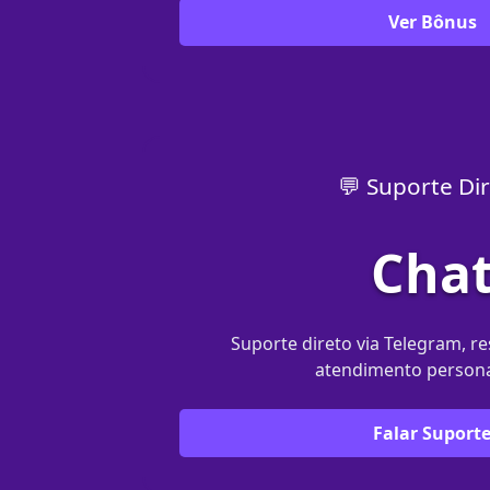
Ver Bônus
💬 Suporte Di
Cha
Suporte direto via Telegram, r
atendimento persona
Falar Suport