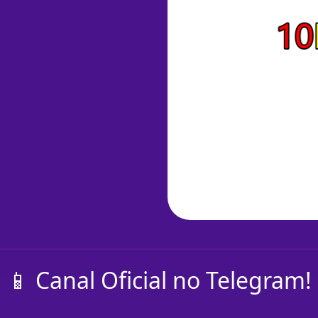
📱 Canal Oficial no Telegram!