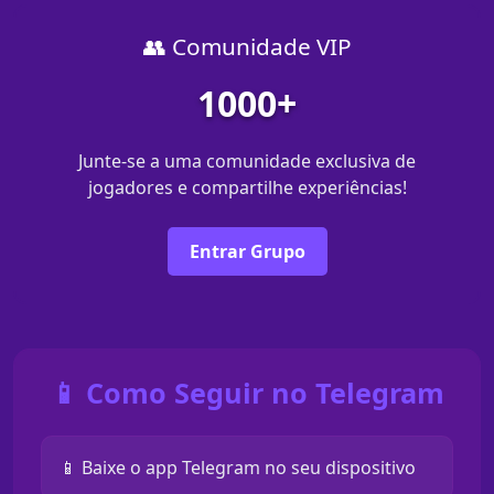
👥 Comunidade VIP
1000+
Junte-se a uma comunidade exclusiva de
jogadores e compartilhe experiências!
Entrar Grupo
📱 Como Seguir no Telegram
📱 Baixe o app Telegram no seu dispositivo