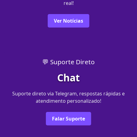
real!
Ver Notícias
💬 Suporte Direto
Chat
Suporte direto via Telegram, respostas rápidas e
atendimento personalizado!
Falar Suporte