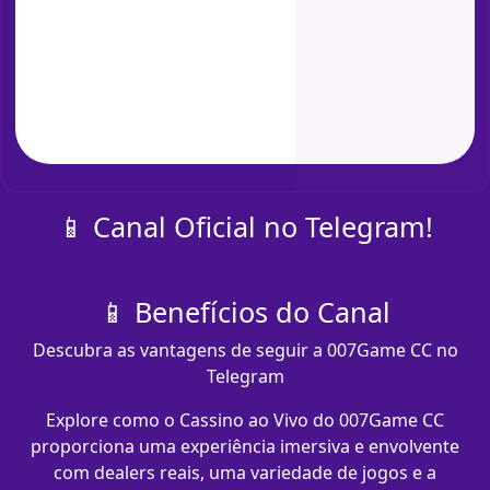
📱 Canal Oficial no Telegram!
📱 Benefícios do Canal
Descubra as vantagens de seguir a 007Game CC no
Telegram
Explore como o Cassino ao Vivo do 007Game CC
proporciona uma experiência imersiva e envolvente
com dealers reais, uma variedade de jogos e a