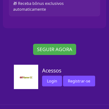
🎁 Receba bônus exclusivos
automaticamente
SEGUIR AGORA
Acessos
Login
Registrar-se