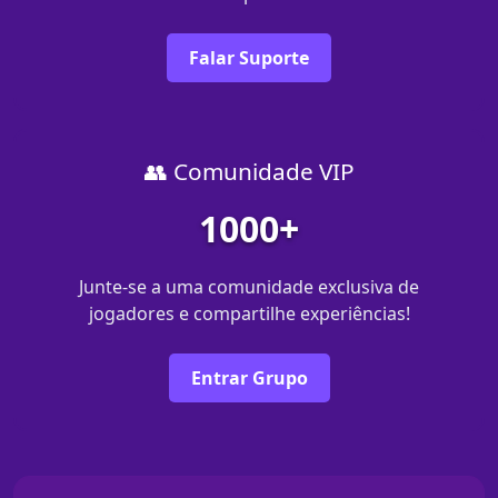
Falar Suporte
👥 Comunidade VIP
1000+
Junte-se a uma comunidade exclusiva de
jogadores e compartilhe experiências!
Entrar Grupo